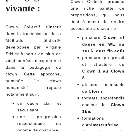
Clown Collectif propose
vivante :
une riche palette de
propositions, qui nous
tient à coeur de rendre
Clown Collectif s’inscrit
accessible à chacun-e :
dans la transmission de la
parcours
Clown et
Méthode Stidler®,
danse en WE ou
développée par Virginie
sur 6 jours fin août
Stidler à partir de plus de
parcours progressif
vingt années d’expérience
et structuré du
dans la pédagogie du
Clown 1 au Clown
clown. Cette approche,
8
nommée "le clown
ateliers mensuels
humaniste" repose
de
Clown
notamment sur :
formats approfondis
un cadre clair et
comme le
Clown
sécurisant
1bis
une progression
formations
respectueuse du
d'
animateur/trice
rythme de chacun-e