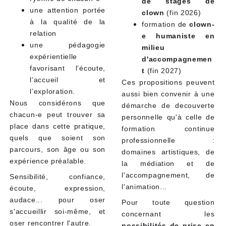
de stages de
une attention portée
clown
(fin 2026)
à la qualité de la
formation de
clown-
relation
e humaniste en
une pédagogie
milieu
expérientielle
d'accompagnemen
favorisant l’écoute,
t
(fin 2027)
l’accueil et
Ces propositions peuvent
l’exploration.
aussi bien convenir à une
Nous considérons que
démarche de decouverte
chacun-e peut trouver sa
personnelle qu'à celle de
place dans cette pratique,
formation continue
quels que soient son
professionnelle :
parcours, son âge ou son
domaines artistiques, de
expérience préalable.
la médiation et de
l'accompagnement, de
Sensibilité, confiance,
l'animation...
écoute, expression,
audace... pour oser
Pour toute question
s'accueillir soi-même, et
concernant les
oser rencontrer l'autre.
possibilités de prise en