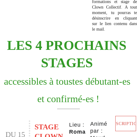
formations et stage de
Clown Collectif. A tout
moment, tu pourras te
désinscrire en cliquant
sur le lien contenu dans
le mail.
LES 4 PROCHAINS 
STAGES 
accessibles à toustes débutant-es 
et confirmé-es !
Animé 
INSCRIPTI
Lieu : 
STAGE 
par :  
Roma
 DU 15 
CLOWN 