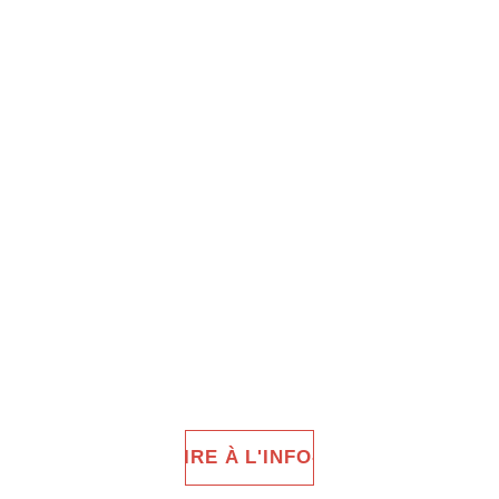
COLLE
CTIF
Être Clown-e : une 
révélation... LA Révolution !
S'INSCRIRE À L'INFO-LETTRE