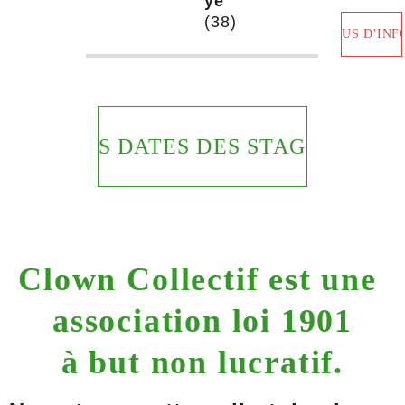
ye
(38)
PLUS D'INF
UTES LES DATES DES STAGES A VE
Clown 
Collectif 
est une 
association loi 1901
à but non lucratif.