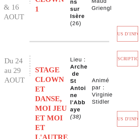
Maud 
ns 
& 16 
1
Griengl
sur 
AOUT
Isère 
(26)
PLUS D'INF
INSCRIPTI
Lieu : 
Du 24 
Arche
STAGE 
au 29 
 de 
CLOWN 
AOUT
Animé 
St 
par : 
ET 
Antoi
Virginie 
ne 
DANSE, 
Stidler
l'Abb
MOI JEU 
aye
(38)
ET MOI 
PLUS D'INF
ET 
L'AUTRE