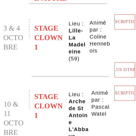
INSCRIPTI
Animé 
Lieu :
3 & 4 
STAGE 
par : 
Lille-
OCTO
CLOWN 
Coline 
La 
Henneb
Madel
BRE
1 
ois
eine 
(59)
PLUS D'IN
Animé 
INSCRIPTI
Lieu : 
STAGE 
par :
Arche 
10 & 
CLOWN 
Pascal 
de St 
11 
Watel
1
Antoin
OCTO
e 
L'Abba
BRE