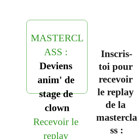
MASTERCL
ASS : 
Inscris-
Deviens 
toi pour 
recevoir 
anim' de 
le replay 
stage de 
de la 
clown
mastercla
Recevoir le 
ss :
replay 