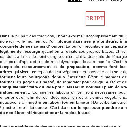
INSCRIPTION
Dans la plupart des traditions, l'hiver exprime l’accomplissement du «
non-agir », le moment où l'on
plonge dans ses profondeurs, à la
conquête de ses zones d' ombre
. Là ou l'on recontacte sa
capacité
légitime de ressurgir
quand on a revisité ses propres bases. L’hiver
est donc à la fois le point d’orgue qui conclut la descente de l’énergie
et le point d’appui et lieu de recel dynamique de sa remontée. C'est un
temps de ressourcement et de préparation, comme font les
arbres
qui vivent ce repos de leur végétation et sans que cela se voit,
forment leurs bourgeons depuis l'intérieur
.
C'est le moment de
tourner les pages du passé, de remercier pour ce qui a été et de
tranquillement faire du vide pour laisser un nouveau plein éclore
naturellement...
Comme les labours d'hiver sont nécessaires pour
enterrer et enrichir de leur décomposition les anciennes végétations,
nous avons à «
mettre en labour (ou en lamour !
Du verbe lamourer
! ) notre terre intérieure ». C'est donc
un temps pour prendre soin
de nos états intérieurs et pour faire des bilans
...
Les propositions de danse et de clown seront donc axées sur :