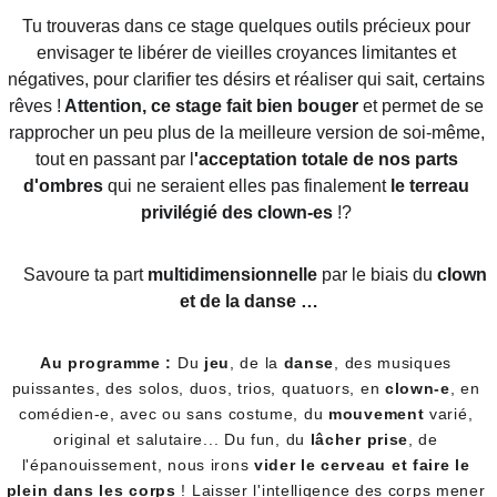
Tu trouveras dans ce stage quelques outils précieux pour 
envisager te libérer de vieilles croyances limitantes et 
négatives, pour clarifier tes désirs et réaliser qui sait, certains 
rêves !
 Attention, ce stage fait bien bouger
 et permet de se 
rapprocher un peu plus de la meilleure version de soi-même, 
tout en passant par l
'acceptation totale de nos parts 
d'ombres 
qui ne seraient elles pas finalement
 le terreau 
privilégié des clown-es 
!?
    Savoure ta pa
rt
 multidimensionnelle
 par le biais du
 clown 
et de la danse …
Au programme :
 Du 
jeu
, de la 
danse
, des musiques 
puissantes, des solos, duos, trios, quatuors, en 
clown-e
, en 
comédien-e, avec ou sans costume, du 
mouvement 
varié, 
original et salutaire... Du fun, du 
lâcher prise
, de 
l'épanouissement, nous irons 
vider le cerveau et faire le 
plein dans les corps
 ! Laisser l'intelligence des corps mener 