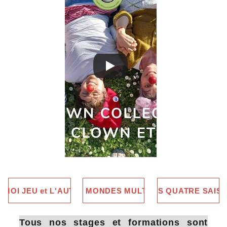
.. MOI JEU et L'AUTRE
... DES MONDES MULTIPLES
... DES QUATRE SAIS
Tous nos stages et formations sont