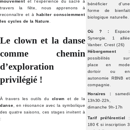
mouvement
et l’expérience du sacré à
bénéficier d'une
travers la fête, nous apprenons à
forme de bienfait
reconnaître et à
habiter consciemment
biologique naturelle.
les cycles de la Nature
.
Où ? :
Espace
Le clown et la danse
Synergie. 1 allée
Vanber. Crest (26)
comme chemin
Hébergement
:
possibilités sur
d’exploration
place en mode
dortoir ou en
privilégié !
autonomie RBNB et
compagnie.
Horaires :
samedi
À travers les outils du
clown
et de la
13h30-22h,
danse
, en résonance avec la symbolique
dimanche 9h-17h
des quatre saisons, ces stages invitent à
Tarif préférentiel
:
:
180 € si inscription 3