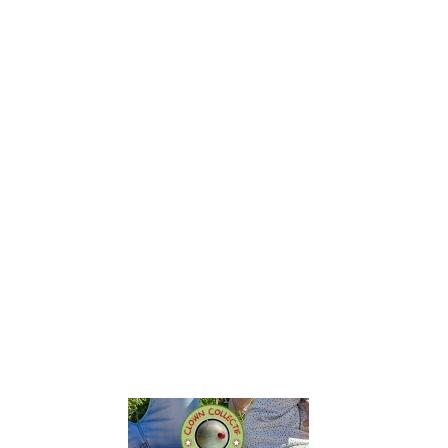
ACCUEIL
STAGES & FORMATION
STAGES PAR RÉGIONS
TARIFS
AGENDA
L'ASSOCIATION
TÉMOIGNAGES
CONTACT
LES STAGES 
CLOWN ET 
DANSE...