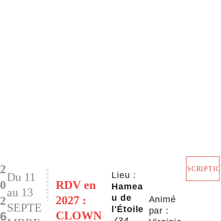
ACCUEIL
STAGES & FORMATION
STAGES PAR RÉGIONS
TARIFS
AGENDA
L'ASSOCIATION
TÉMOIGNAGES
CONTACT
LES STAGES
PACA
2
INSCRIPTI
Lieu :
Du 11 
0
RDV en 
Hamea
au 13 
u de 
2027 : 
Animé 
2
SEPTE
l'Étoile
par :
CLOWN 
6
(34, 