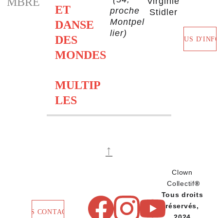
MBRE
Virginie
ET 
proche 
 Stidler
Montpel
DANSE 
lier)
DES 
PLUS D'INF
MONDES
MULTIP
LES
↑
Clown 
Collectif
®
Tous droits 
réservés, 
NOUS CONTACTER
2024.