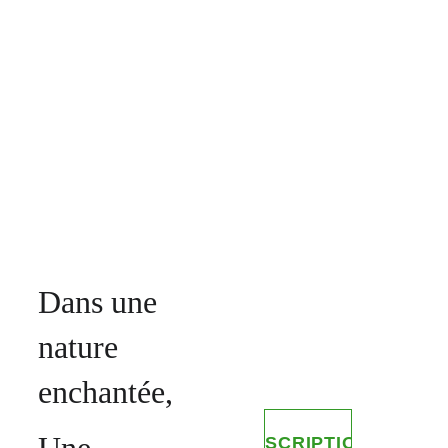
Du 6 au 10 
juillet en 
Ardèche
Dans une 
nature 
enchantée,
INSCRIPTION